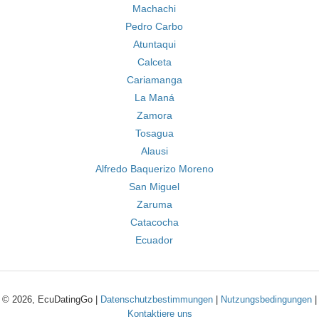
Machachi
Pedro Carbo
Atuntaqui
Calceta
Cariamanga
La Maná
Zamora
Tosagua
Alausi
Alfredo Baquerizo Moreno
San Miguel
Zaruma
Catacocha
Ecuador
© 2026, EcuDatingGo |
Datenschutzbestimmungen
|
Nutzungsbedingungen
|
Kontaktiere uns