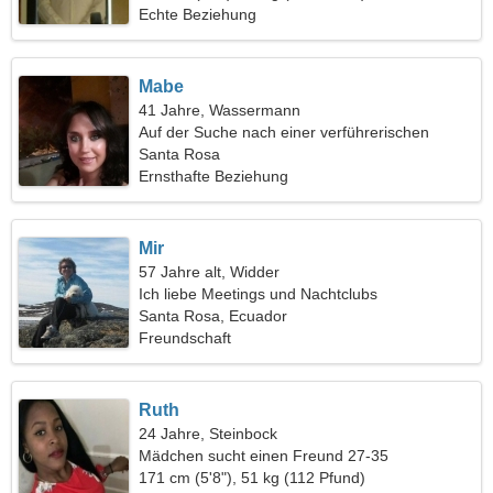
Echte Beziehung
Mabe
41 Jahre, Wassermann
Auf der Suche nach einer verführerischen
Freundin zum Campen
Santa Rosa
Ernsthafte Beziehung
Mir
57 Jahre alt, Widder
Ich liebe Meetings und Nachtclubs
Santa Rosa, Ecuador
Freundschaft
Ruth
24 Jahre, Steinbock
Mädchen sucht einen Freund 27-35
171 cm (5'8"), 51 kg (112 Pfund)